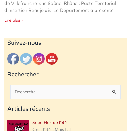
de Villefranche-sur-Saône. Rhône : Pacte Territorial
d’Insertion Beaujolais Le Département a présenté
Lire plus »
Archives
Suivez-nous
Rechercher
Rechercher :
Articles récents
SuperFlux de l’été
C’est l’été… Mais
[…]