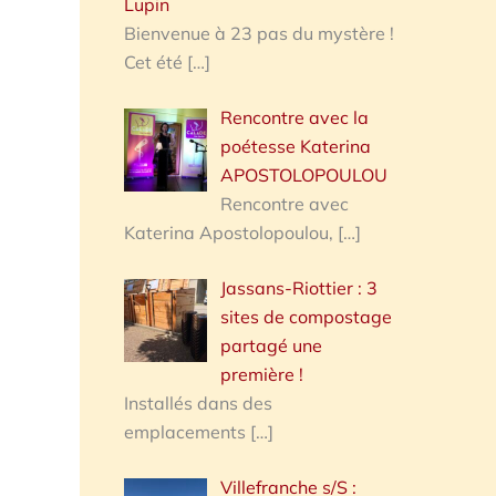
Lupin
Bienvenue à 23 pas du mystère !
Cet été
[…]
Rencontre avec la
poétesse Katerina
APOSTOLOPOULOU
Rencontre avec
Katerina Apostolopoulou,
[…]
Jassans-Riottier : 3
sites de compostage
partagé une
première !
Installés dans des
emplacements
[…]
Villefranche s/S :