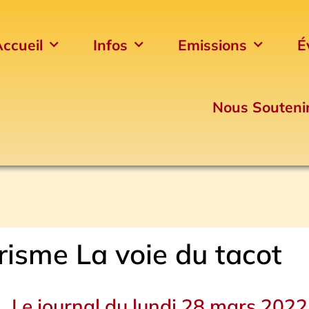
ccueil
Infos
Emissions
É
Nous Souteni
isme La voie du tacot
Le journal du lundi 28 mars 2022