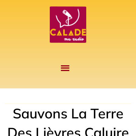
Aller
au
contenu
Sauvons La Terre
Des Lièvres Caluire