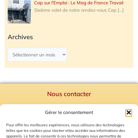
Cap sur l’Emploi : Le Mag de France Travail
Sixième volet de notre rendez-vous Cap
[…]
Archives
Nous contacter
Politique de confidentialité
Gérer le consentement
Mentions Légales
Plan du site
Pour offrir les meilleures expériences, nous utilisons des technologies
telles que les cookies pour stocker et/ou accéder aux informations des
Gestion des Cookies
appareils. Le fait de consentir à ces technologies nous permettra de