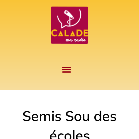
Aller
au
contenu
Semis Sou des
écoles