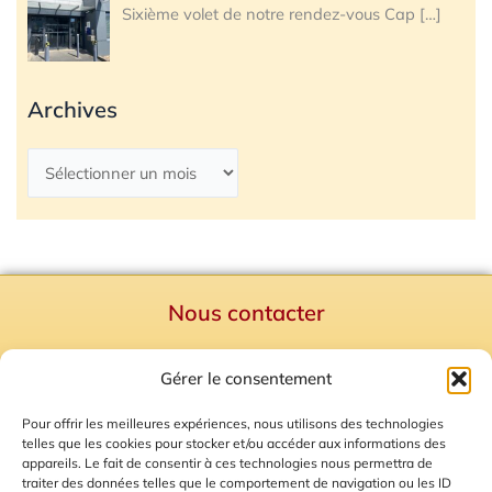
Sixième volet de notre rendez-vous Cap
[…]
Archives
Nous contacter
Politique de confidentialité
Gérer le consentement
Mentions Légales
Plan du site
Pour offrir les meilleures expériences, nous utilisons des technologies
telles que les cookies pour stocker et/ou accéder aux informations des
Gestion des Cookies
appareils. Le fait de consentir à ces technologies nous permettra de
traiter des données telles que le comportement de navigation ou les ID