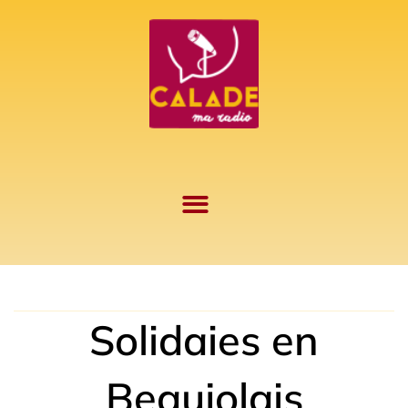
Aller
au
contenu
Solidaies en
Beaujolais