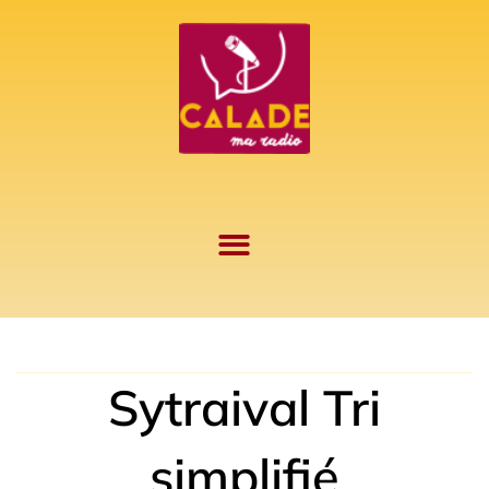
Aller
au
contenu
Sytraival Tri
simplifié