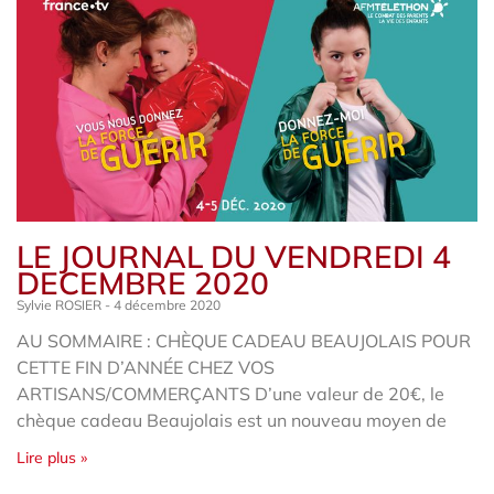
LE JOURNAL DU VENDREDI 4
DECEMBRE 2020
Sylvie ROSIER
4 décembre 2020
AU SOMMAIRE : CHÈQUE CADEAU BEAUJOLAIS POUR
CETTE FIN D’ANNÉE CHEZ VOS
ARTISANS/COMMERÇANTS D’une valeur de 20€, le
chèque cadeau Beaujolais est un nouveau moyen de
Lire plus »