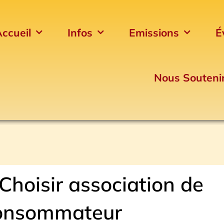
ccueil
Infos
Emissions
É
Nous Souteni
hoisir association de
onsommateur