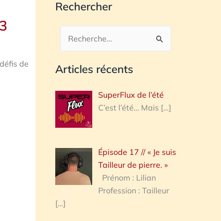
Rechercher
23
Rechercher :
défis de
Articles récents
SuperFlux de l’été
C’est l’été… Mais
[…]
Épisode 17 // « Je suis
Tailleur de pierre. »
Prénom : Lilian
Profession : Tailleur
[…]