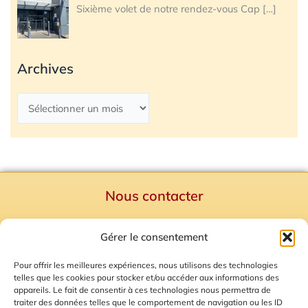
Sixième volet de notre rendez-vous Cap
[…]
Archives
Nous contacter
Politique de confidentialité
Gérer le consentement
Mentions Légales
Plan du site
Pour offrir les meilleures expériences, nous utilisons des technologies
telles que les cookies pour stocker et/ou accéder aux informations des
Gestion des Cookies
appareils. Le fait de consentir à ces technologies nous permettra de
traiter des données telles que le comportement de navigation ou les ID