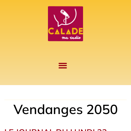
Aller
au
contenu
Vendanges 2050