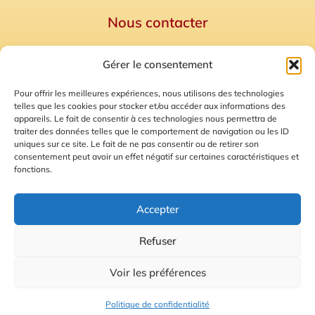
Nous contacter
Politique de confidentialité
Gérer le consentement
Mentions Légales
Plan du site
Pour offrir les meilleures expériences, nous utilisons des technologies
telles que les cookies pour stocker et/ou accéder aux informations des
Gestion des Cookies
appareils. Le fait de consentir à ces technologies nous permettra de
traiter des données telles que le comportement de navigation ou les ID
uniques sur ce site. Le fait de ne pas consentir ou de retirer son
consentement peut avoir un effet négatif sur certaines caractéristiques et
fonctions.
Accepter
Refuser
© 2026 Radio Calade
Voir les préférences
Ecoutez le direct
Politique de confidentialité