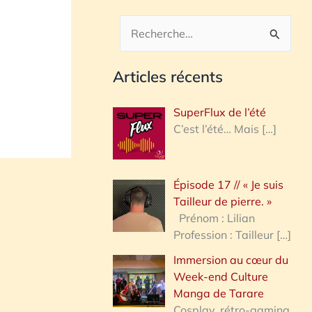
R
e
Articles récents
c
h
SuperFlux de l’été
e
C’est l’été… Mais
[…]
r
c
Épisode 17 // « Je suis
h
Tailleur de pierre. »
e
Prénom : Lilian
Profession : Tailleur
[…]
r
Immersion au cœur du
Week-end Culture
:
Manga de Tarare
Cosplay, rétro-gaming,