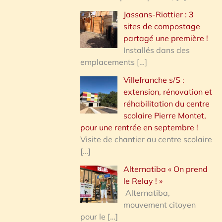
Jassans-Riottier : 3
sites de compostage
partagé une première !
Installés dans des
emplacements
[…]
Villefranche s/S :
extension, rénovation et
réhabilitation du centre
scolaire Pierre Montet,
pour une rentrée en septembre !
Visite de chantier au centre scolaire
[…]
Alternatiba « On prend
le Relay ! »
Alternatiba,
mouvement citoyen
pour le
[…]