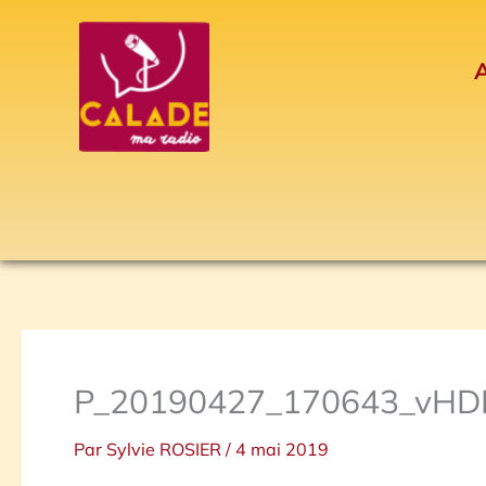
Aller
au
A
contenu
P_20190427_170643_vHD
Par
Sylvie ROSIER
/
4 mai 2019