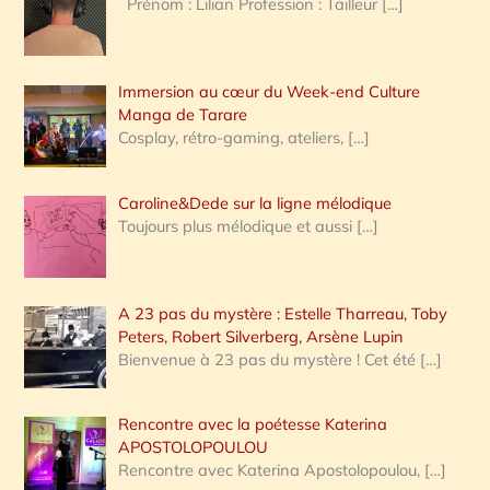
Prénom : Lilian Profession : Tailleur
[…]
e
r
Immersion au cœur du Week-end Culture
:
Manga de Tarare
Cosplay, rétro-gaming, ateliers,
[…]
Caroline&Dede sur la ligne mélodique
Toujours plus mélodique et aussi
[…]
A 23 pas du mystère : Estelle Tharreau, Toby
Peters, Robert Silverberg, Arsène Lupin
Bienvenue à 23 pas du mystère ! Cet été
[…]
Rencontre avec la poétesse Katerina
APOSTOLOPOULOU
Rencontre avec Katerina Apostolopoulou,
[…]