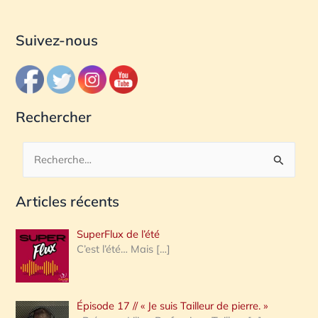
Suivez-nous
Rechercher
R
e
Articles récents
c
h
SuperFlux de l’été
e
C’est l’été… Mais
[…]
r
c
Épisode 17 // « Je suis Tailleur de pierre. »
h