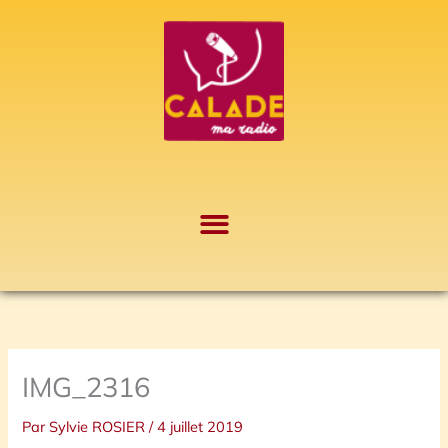
Aller
A
au
r
contenu
c
h
i
v
e
s
IMG_2316
Par
Sylvie ROSIER
/
4 juillet 2019