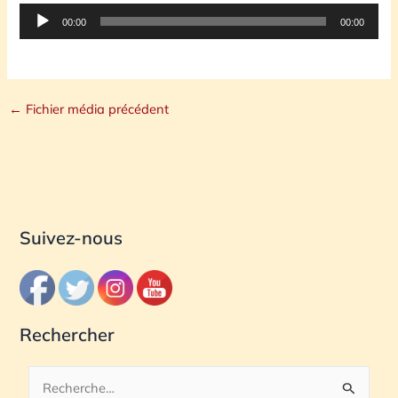
Lecteur
00:00
00:00
audio
←
Fichier média précédent
Suivez-nous
Rechercher
R