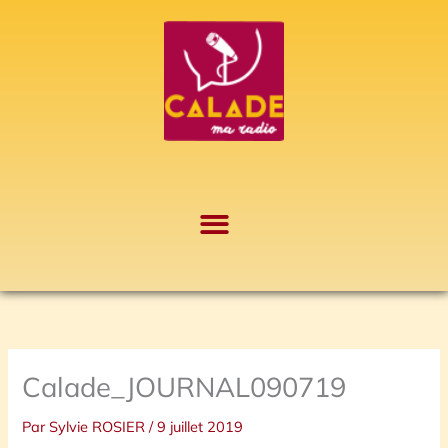
Aller
A
au
r
contenu
c
h
i
v
e
s
Calade_JOURNAL090719
Par
Sylvie ROSIER
/
9 juillet 2019