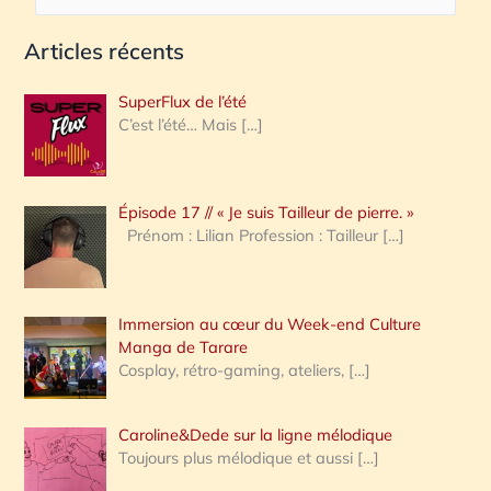
e
Articles récents
c
h
SuperFlux de l’été
e
C’est l’été… Mais
[…]
r
c
Épisode 17 // « Je suis Tailleur de pierre. »
h
Prénom : Lilian Profession : Tailleur
[…]
e
r
Immersion au cœur du Week-end Culture
:
Manga de Tarare
Cosplay, rétro-gaming, ateliers,
[…]
Caroline&Dede sur la ligne mélodique
Toujours plus mélodique et aussi
[…]