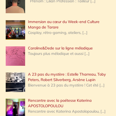
Prénom : Lilian Profession : Tailleur
[…]
e
r
Immersion au cœur du Week-end Culture
:
Manga de Tarare
Cosplay, rétro-gaming, ateliers,
[…]
Caroline&Dede sur la ligne mélodique
Toujours plus mélodique et aussi
[…]
A 23 pas du mystère : Estelle Tharreau, Toby
Peters, Robert Silverberg, Arsène Lupin
Bienvenue à 23 pas du mystère ! Cet été
[…]
Rencontre avec la poétesse Katerina
APOSTOLOPOULOU
Rencontre avec Katerina Apostolopoulou,
[…]