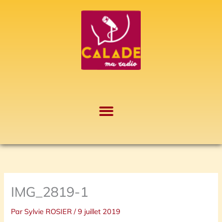
Aller
A
au
r
contenu
c
h
i
v
e
s
IMG_2819-1
Par
Sylvie ROSIER
/
9 juillet 2019