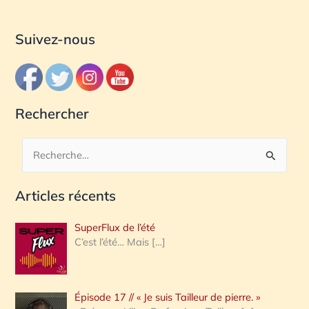
Suivez-nous
Rechercher
R
e
Articles récents
c
h
SuperFlux de l’été
e
C’est l’été… Mais
[…]
r
c
Épisode 17 // « Je suis Tailleur de pierre. »
h