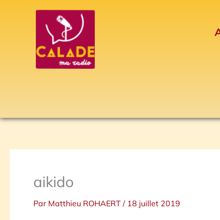
Aller
au
A
contenu
aikido
Par
Matthieu ROHAERT
/
18 juillet 2019