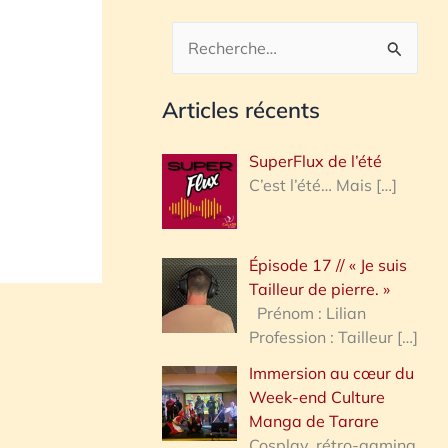
R
e
Articles récents
c
h
SuperFlux de l’été
e
C’est l’été… Mais
[…]
r
c
Épisode 17 // « Je suis
h
Tailleur de pierre. »
e
Prénom : Lilian
Profession : Tailleur
[…]
r
Immersion au cœur du
Week-end Culture
:
Manga de Tarare
Cosplay, rétro-gaming,