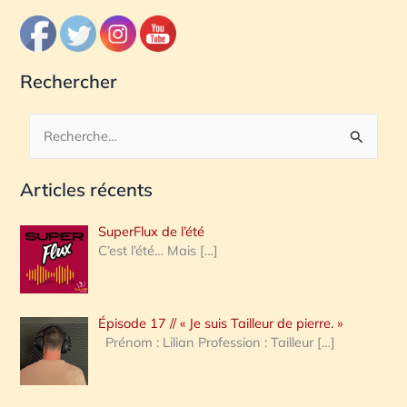
Rechercher
R
e
Articles récents
c
h
SuperFlux de l’été
e
C’est l’été… Mais
[…]
r
c
Épisode 17 // « Je suis Tailleur de pierre. »
h
Prénom : Lilian Profession : Tailleur
[…]
e
r