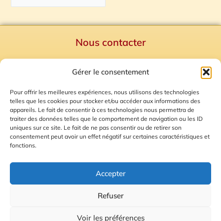
Nous contacter
Politique de confidentialité
Gérer le consentement
Mentions Légales
Plan du site
Pour offrir les meilleures expériences, nous utilisons des technologies
telles que les cookies pour stocker et/ou accéder aux informations des
Gestion des Cookies
appareils. Le fait de consentir à ces technologies nous permettra de
traiter des données telles que le comportement de navigation ou les ID
uniques sur ce site. Le fait de ne pas consentir ou de retirer son
consentement peut avoir un effet négatif sur certaines caractéristiques et
fonctions.
Accepter
Refuser
© 2026 Radio Calade
Voir les préférences