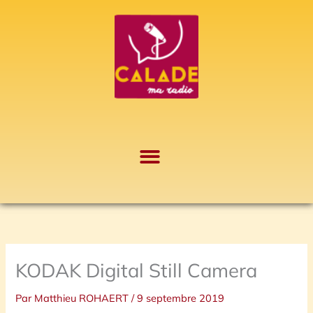
Aller
A
au
r
contenu
c
h
i
v
e
s
KODAK Digital Still Camera
Par
Matthieu ROHAERT
/
9 septembre 2019