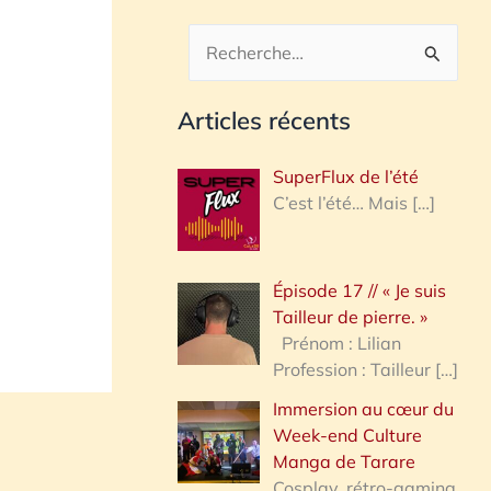
R
e
Articles récents
c
h
SuperFlux de l’été
e
C’est l’été… Mais
[…]
r
c
Épisode 17 // « Je suis
h
Tailleur de pierre. »
e
Prénom : Lilian
Profession : Tailleur
[…]
r
Immersion au cœur du
Week-end Culture
:
Manga de Tarare
Cosplay, rétro-gaming,