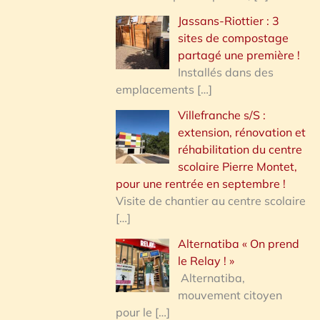
Jassans-Riottier : 3
sites de compostage
partagé une première !
Installés dans des
emplacements
[…]
Villefranche s/S :
extension, rénovation et
réhabilitation du centre
scolaire Pierre Montet,
pour une rentrée en septembre !
Visite de chantier au centre scolaire
[…]
Alternatiba « On prend
le Relay ! »
Alternatiba,
mouvement citoyen
pour le
[…]