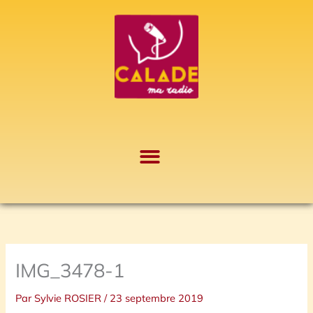
Aller
A
au
r
contenu
c
h
i
v
e
s
IMG_3478-1
Par
Sylvie ROSIER
/
23 septembre 2019