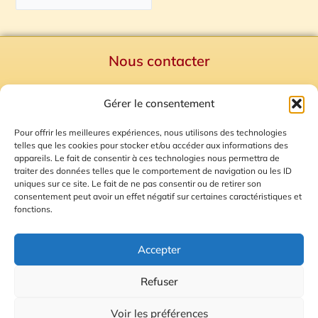
Nous contacter
Politique de confidentialité
Gérer le consentement
Mentions Légales
Plan du site
Pour offrir les meilleures expériences, nous utilisons des technologies
telles que les cookies pour stocker et/ou accéder aux informations des
Gestion des Cookies
appareils. Le fait de consentir à ces technologies nous permettra de
traiter des données telles que le comportement de navigation ou les ID
uniques sur ce site. Le fait de ne pas consentir ou de retirer son
consentement peut avoir un effet négatif sur certaines caractéristiques et
fonctions.
Accepter
Refuser
© 2026 Radio Calade
Voir les préférences