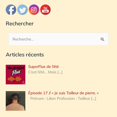
Rechercher
R
e
Articles récents
c
h
SuperFlux de l’été
e
C’est l’été… Mais
[…]
r
c
Épisode 17 // « Je suis Tailleur de pierre. »
h
Prénom : Lilian Profession : Tailleur
[…]
e
r