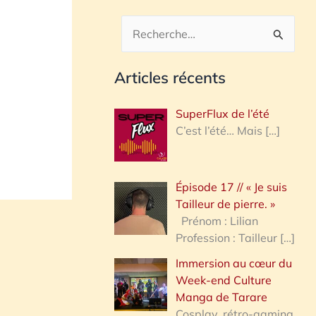
R
e
Articles récents
c
h
SuperFlux de l’été
e
C’est l’été… Mais
[…]
r
c
Épisode 17 // « Je suis
h
Tailleur de pierre. »
e
Prénom : Lilian
Profession : Tailleur
[…]
r
Immersion au cœur du
Week-end Culture
:
Manga de Tarare
Cosplay, rétro-gaming,