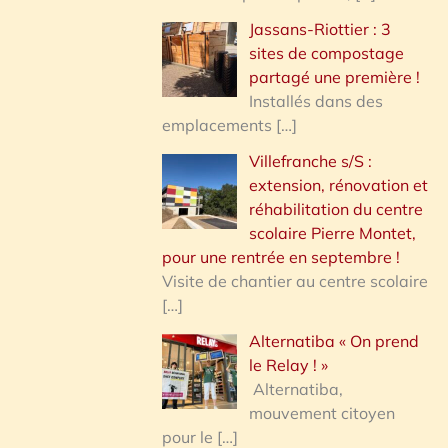
Jassans-Riottier : 3
sites de compostage
partagé une première !
Installés dans des
emplacements
[…]
Villefranche s/S :
extension, rénovation et
réhabilitation du centre
scolaire Pierre Montet,
pour une rentrée en septembre !
Visite de chantier au centre scolaire
[…]
Alternatiba « On prend
le Relay ! »
Alternatiba,
mouvement citoyen
pour le
[…]