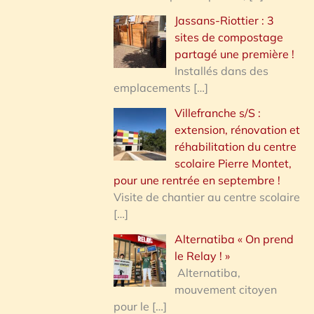
Jassans-Riottier : 3
sites de compostage
partagé une première !
Installés dans des
emplacements
[…]
Villefranche s/S :
extension, rénovation et
réhabilitation du centre
scolaire Pierre Montet,
pour une rentrée en septembre !
Visite de chantier au centre scolaire
[…]
Alternatiba « On prend
le Relay ! »
Alternatiba,
mouvement citoyen
pour le
[…]