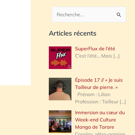
R
e
Articles récents
c
h
SuperFlux de l’été
e
C’est l’été… Mais
[…]
r
c
Épisode 17 // « Je suis
h
Tailleur de pierre. »
e
Prénom : Lilian
Profession : Tailleur
[…]
r
Immersion au cœur du
Week-end Culture
:
Manga de Tarare
Cosplay, rétro-gaming,