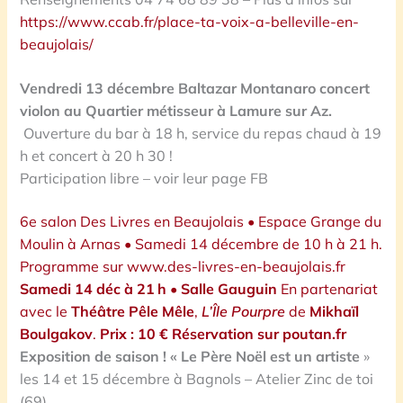
https://www.ccab.fr/place-ta-voix-a-belleville-en-
beaujolais/
Vendredi 13 décembre Baltazar Montanaro concert
violon au Quartier métisseur à Lamure sur Az.
Ouverture du bar à 18 h, service du repas chaud à 19
h et concert à 20 h 30 !
Participation libre – voir leur page FB
6e salon Des Livres en Beaujolais •
Espace Grange du
Moulin à Arnas • Samedi 14 décembre de 10 h à 21 h.
Programme sur
www.des-livres-en-beaujolais.fr
Samedi 14 déc à 21 h • Salle Gauguin
En partenariat
avec le
Théâtre Pêle Mêle
,
L’Île Pourpre
de
Mikhaïl
Boulgakov
.
Prix : 10 €
Réservation sur poutan.fr
Exposition de saison ! « Le Père Noël est un artiste
»
les 14 et 15 décembre à Bagnols – Atelier Zinc de toi
(69).