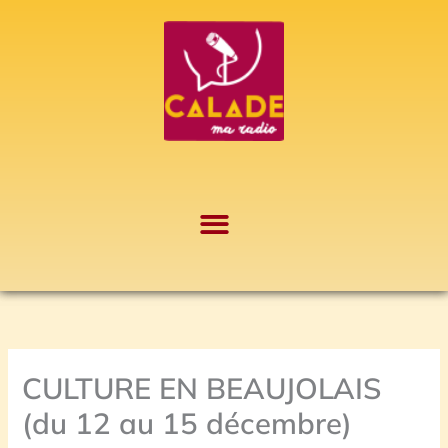
Aller
A
au
r
contenu
c
h
i
v
e
s
CULTURE EN BEAUJOLAIS
(du 12 au 15 décembre)