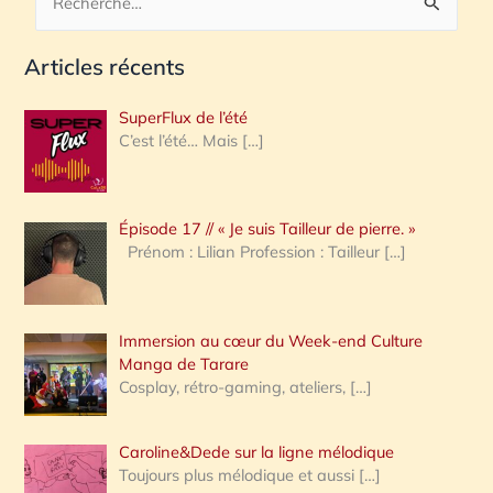
R
e
Articles récents
c
h
SuperFlux de l’été
e
C’est l’été… Mais
[…]
r
c
Épisode 17 // « Je suis Tailleur de pierre. »
h
Prénom : Lilian Profession : Tailleur
[…]
e
r
Immersion au cœur du Week-end Culture
:
Manga de Tarare
Cosplay, rétro-gaming, ateliers,
[…]
Caroline&Dede sur la ligne mélodique
Toujours plus mélodique et aussi
[…]