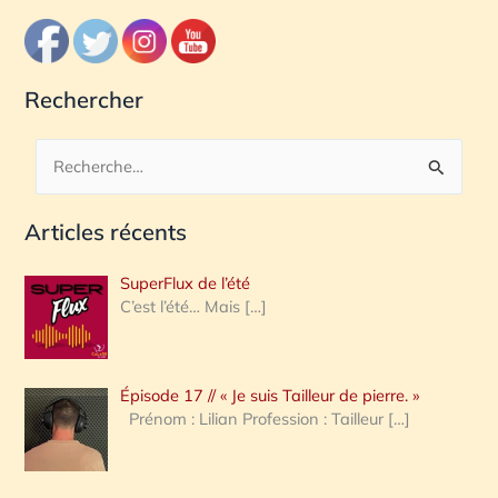
Rechercher
R
e
Articles récents
c
h
SuperFlux de l’été
e
C’est l’été… Mais
[…]
r
c
Épisode 17 // « Je suis Tailleur de pierre. »
h
Prénom : Lilian Profession : Tailleur
[…]
e
r