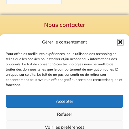
Nous contacter
Politique de confidentialité
Gérer le consentement
Mentions Légales
Plan du site
Pour offrir les meilleures expériences, nous utilisons des technologies
telles que les cookies pour stocker et/ou accéder aux informations des
Gestion des Cookies
appareils. Le fait de consentir à ces technologies nous permettra de
traiter des données telles que le comportement de navigation ou les ID
uniques sur ce site. Le fait de ne pas consentir ou de retirer son
consentement peut avoir un effet négatif sur certaines caractéristiques et
fonctions.
Accepter
Refuser
© 2026 Radio Calade
Voir les préférences