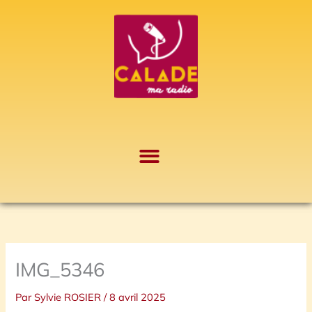
Aller
A
au
r
contenu
c
h
i
v
e
s
IMG_5346
Par
Sylvie ROSIER
/
8 avril 2025