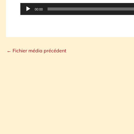
Lecteur
00:00
audio
←
Fichier média précédent