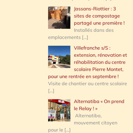
Jassans-Riottier : 3
sites de compostage
partagé une première !
Installés dans des
emplacements
[…]
Villefranche s/S :
extension, rénovation et
réhabilitation du centre
scolaire Pierre Montet,
pour une rentrée en septembre !
Visite de chantier au centre scolaire
[…]
Alternatiba « On prend
le Relay ! »
Alternatiba,
mouvement citoyen
pour le
[…]