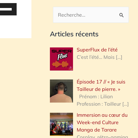
tilisez
es
R
lèches
e
aut/bas
Articles récents
c
our
h
ugmenter
SuperFlux de l’été
u
e
C’est l’été… Mais
[…]
iminuer
r
c
olume.
Épisode 17 // « Je suis
h
Tailleur de pierre. »
e
Prénom : Lilian
Profession : Tailleur
[…]
r
Immersion au cœur du
Week-end Culture
:
Manga de Tarare
Cosplay, rétro-gaming,