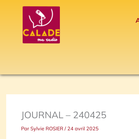
Aller
au
A
contenu
JOURNAL – 240425
Par
Sylvie ROSIER
/
24 avril 2025