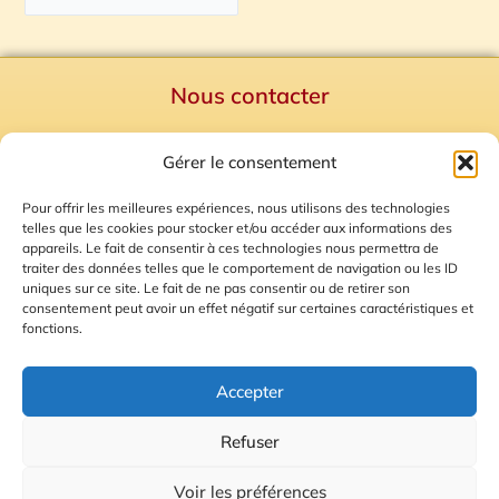
Nous contacter
Politique de confidentialité
Gérer le consentement
Mentions Légales
Plan du site
Pour offrir les meilleures expériences, nous utilisons des technologies
telles que les cookies pour stocker et/ou accéder aux informations des
Gestion des Cookies
appareils. Le fait de consentir à ces technologies nous permettra de
traiter des données telles que le comportement de navigation ou les ID
uniques sur ce site. Le fait de ne pas consentir ou de retirer son
consentement peut avoir un effet négatif sur certaines caractéristiques et
fonctions.
Accepter
Refuser
© 2026 Radio Calade
Voir les préférences