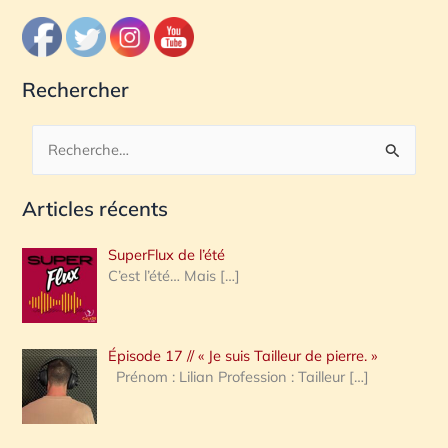
Rechercher
R
e
Articles récents
c
h
SuperFlux de l’été
e
C’est l’été… Mais
[…]
r
c
Épisode 17 // « Je suis Tailleur de pierre. »
h
Prénom : Lilian Profession : Tailleur
[…]
e
r