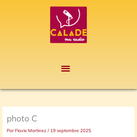
Aller
A
au
r
contenu
c
h
i
v
e
s
photo C
Par
Flavie Martinez
/
19 septembre 2025