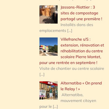
Jassans-Riottier : 3
sites de compostage
partagé une première !
Installés dans des
emplacements
[…]
Villefranche s/S :
extension, rénovation et
réhabilitation du centre
scolaire Pierre Montet,
pour une rentrée en septembre !
Visite de chantier au centre scolaire
[…]
Alternatiba « On prend
le Relay ! »
Alternatiba,
mouvement citoyen
pour le
[…]