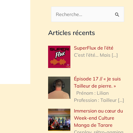
R
e
Articles récents
c
h
SuperFlux de l’été
e
C’est l’été… Mais
[…]
r
c
Épisode 17 // « Je suis
h
Tailleur de pierre. »
e
Prénom : Lilian
Profession : Tailleur
[…]
r
Immersion au cœur du
Week-end Culture
:
Manga de Tarare
Cosplay, rétro-gaming,