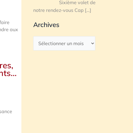
Sixième volet de
notre rendez-vous Cap
[…]
aire
Archives
ondre aux
res,
ents…
ssance