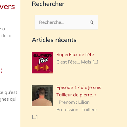
Rechercher
avers
Rechercher :
e a
 lui a
Articles récents
SuperFlux de l’été
C’est l’été… Mais
[…]
:
Épisode 17 // « Je suis
ce qu’est
Tailleur de pierre. »
ignes qui
Prénom : Lilian
Profession : Tailleur
[…]