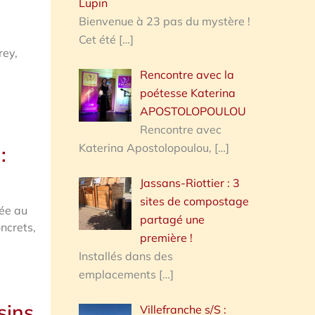
Lupin
Bienvenue à 23 pas du mystère !
Cet été
[…]
rey,
Rencontre avec la
poétesse Katerina
APOSTOLOPOULOU
Rencontre avec
Katerina Apostolopoulou,
[…]
:
Jassans-Riottier : 3
sites de compostage
rée au
partagé une
ncrets,
première !
Installés dans des
emplacements
[…]
sins
Villefranche s/S :