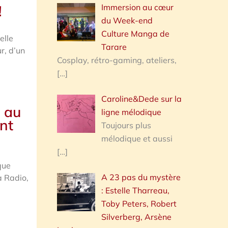
Immersion au cœur
!
du Week-end
Culture Manga de
elle
Tarare
r, d’un
Cosplay, rétro-gaming, ateliers,
[…]
Caroline&Dede sur la
i au
ligne mélodique
nt
Toujours plus
mélodique et aussi
[…]
que
A 23 pas du mystère
a Radio,
: Estelle Tharreau,
Toby Peters, Robert
Silverberg, Arsène