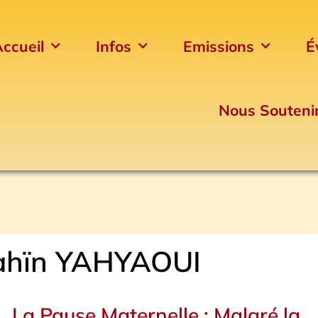
ccueil
Infos
Emissions
É
Nous Souteni
hïn YAHYAOUI
Page
Page
Page
Page
Page
Page
La Pause Maternelle : Malgré la