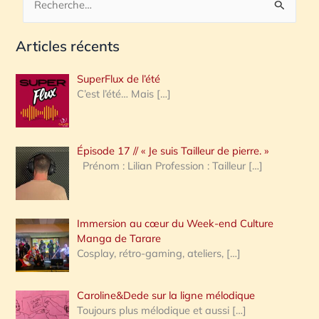
R
e
Articles récents
c
h
SuperFlux de l’été
e
C’est l’été… Mais
[…]
r
c
Épisode 17 // « Je suis Tailleur de pierre. »
h
Prénom : Lilian Profession : Tailleur
[…]
e
r
Immersion au cœur du Week-end Culture
:
Manga de Tarare
Cosplay, rétro-gaming, ateliers,
[…]
Caroline&Dede sur la ligne mélodique
Toujours plus mélodique et aussi
[…]