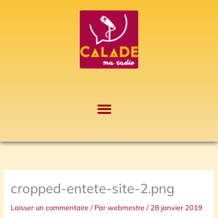
Aller
A
au
r
contenu
c
h
i
v
e
s
cropped-entete-site-2.png
Laisser un commentaire
/ Par
webmestre
/
28 janvier 2019