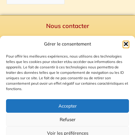
Nous contacter
Politique de confidentialité
Gérer le consentement
Mentions Légales
Plan du site
Pour offrir les meilleures expériences, nous utilisons des technologies
telles que les cookies pour stocker et/ou accéder aux informations des
Gestion des Cookies
appareils. Le fait de consentir à ces technologies nous permettra de
traiter des données telles que le comportement de navigation ou les ID
uniques sur ce site. Le fait de ne pas consentir ou de retirer son
consentement peut avoir un effet négatif sur certaines caractéristiques et
fonctions.
Accepter
Refuser
© 2026 Radio Calade
Voir les préférences