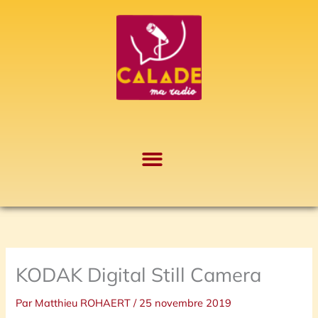
Aller
A
au
r
contenu
c
h
i
v
e
s
KODAK Digital Still Camera
Par
Matthieu ROHAERT
/
25 novembre 2019