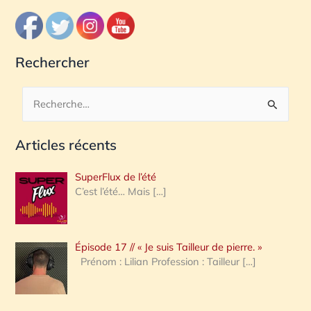
Rechercher
R
e
Articles récents
c
h
SuperFlux de l’été
e
C’est l’été… Mais
[…]
r
c
Épisode 17 // « Je suis Tailleur de pierre. »
h
Prénom : Lilian Profession : Tailleur
[…]
e
r