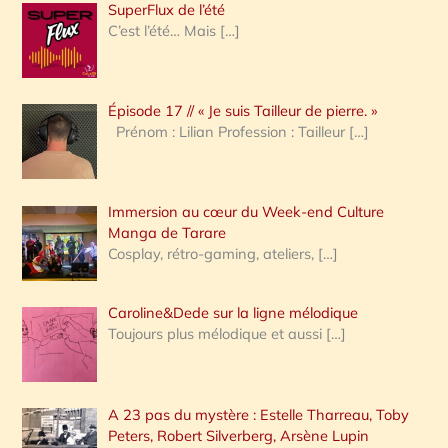
SuperFlux de l’été
e
C’est l’été… Mais
[…]
r
c
Épisode 17 // « Je suis Tailleur de pierre. »
h
Prénom : Lilian Profession : Tailleur
[…]
e
r
Immersion au cœur du Week-end Culture
:
Manga de Tarare
Cosplay, rétro-gaming, ateliers,
[…]
Caroline&Dede sur la ligne mélodique
Toujours plus mélodique et aussi
[…]
A 23 pas du mystère : Estelle Tharreau, Toby
Peters, Robert Silverberg, Arsène Lupin