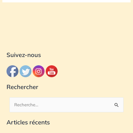
Suivez-nous
Rechercher
R
e
Articles récents
c
h