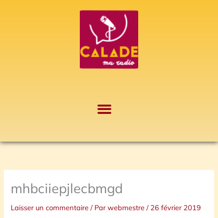
Aller
A
au
r
contenu
c
h
i
v
e
s
mhbciiepjlecbmgd
Laisser un commentaire
/ Par
webmestre
/
26 février 2019