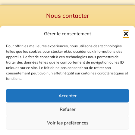
Nous contacter
Politique de confidentialité
Gérer le consentement
Mentions Légales
Plan du site
Pour offrir les meilleures expériences, nous utilisons des technologies
telles que les cookies pour stocker et/ou accéder aux informations des
Gestion des Cookies
appareils. Le fait de consentir à ces technologies nous permettra de
traiter des données telles que le comportement de navigation ou les ID
uniques sur ce site. Le fait de ne pas consentir ou de retirer son
consentement peut avoir un effet négatif sur certaines caractéristiques et
fonctions.
Accepter
Refuser
© 2026 Radio Calade
Voir les préférences
Ecoutez le direct