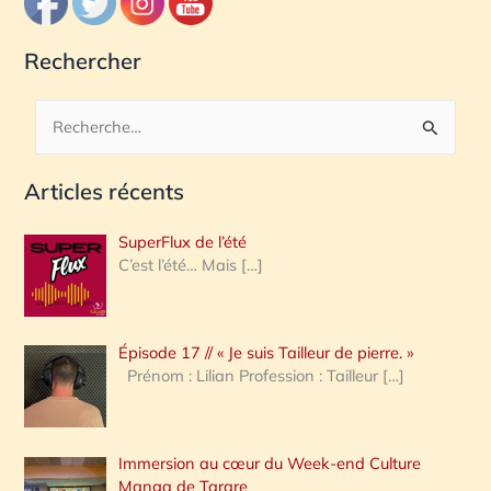
Rechercher
R
e
Articles récents
c
h
SuperFlux de l’été
e
C’est l’été… Mais
[…]
r
c
Épisode 17 // « Je suis Tailleur de pierre. »
h
Prénom : Lilian Profession : Tailleur
[…]
e
r
Immersion au cœur du Week-end Culture
:
Manga de Tarare