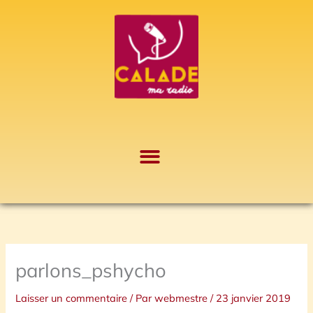
Aller
A
au
r
contenu
c
h
i
v
e
s
parlons_pshycho
Laisser un commentaire
/ Par
webmestre
/
23 janvier 2019