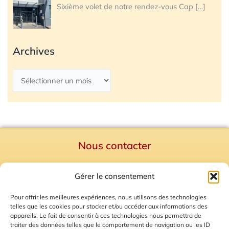
Sixième volet de notre rendez-vous Cap
[…]
Archives
Nous contacter
Politique de confidentialité
Gérer le consentement
Mentions Légales
Plan du site
Pour offrir les meilleures expériences, nous utilisons des technologies
telles que les cookies pour stocker et/ou accéder aux informations des
Gestion des Cookies
appareils. Le fait de consentir à ces technologies nous permettra de
traiter des données telles que le comportement de navigation ou les ID