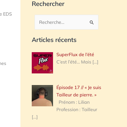
Rechercher
pe EDS
Rechercher :
Articles récents
SuperFlux de l’été
C’est l’été… Mais
[…]
mes
Épisode 17 // « Je suis
Tailleur de pierre. »
Prénom : Lilian
Profession : Tailleur
[…]