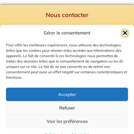
Nous contacter
Politique de confidentialité
Gérer le consentement
Mentions Légales
Plan du site
Pour offrir les meilleures expériences, nous utilisons des technologies
telles que les cookies pour stocker et/ou accéder aux informations des
Gestion des Cookies
appareils. Le fait de consentir à ces technologies nous permettra de
traiter des données telles que le comportement de navigation ou les ID
uniques sur ce site. Le fait de ne pas consentir ou de retirer son
consentement peut avoir un effet négatif sur certaines caractéristiques et
fonctions.
Accepter
Refuser
© 2026 Radio Calade
Voir les préférences
Ecoutez le direct