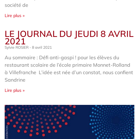
société de
Lire plus »
LE JOURNAL DU JEUDI 8 AVRIL
2021
Sylvie ROSIER
8 avril 2021
Au sommaire : Défi anti-gaspi ! pour les élèves du
restaurant scolaire de l’école primaire Monnet-Rolland
à Villefranche L’idée est née d’un constat, nous confient
Sandrine
Lire plus »