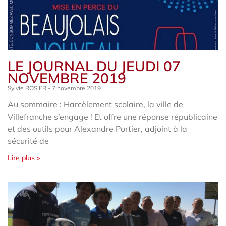
LE JOURNAL DU JEUDI 07
NOVEMBRE 2019
Sylvie ROSIER
7 novembre 2019
Au sommaire : Harcèlement scolaire, la ville de
Villefranche s’engage ! Et offre une réponse républicaine
et des outils pour Alexandre Portier, adjoint à la
sécurité de
Lire plus »