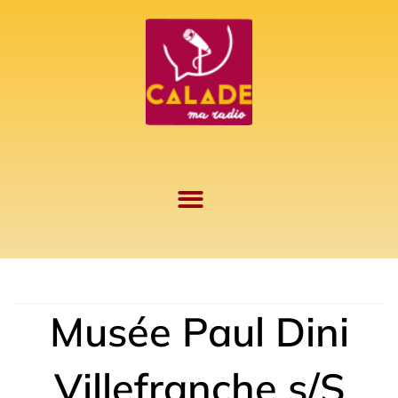
Aller
au
contenu
Musée Paul Dini
Villefranche s/S