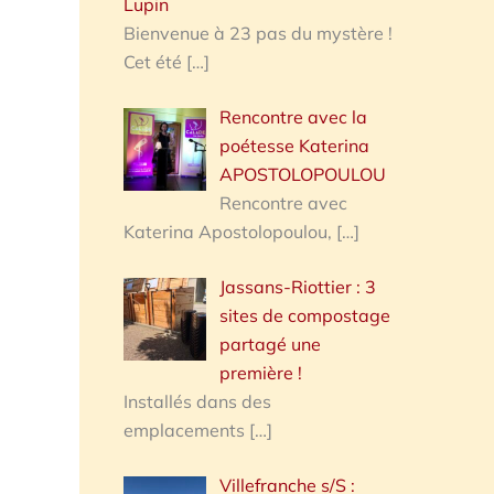
Lupin
Bienvenue à 23 pas du mystère !
Cet été
[…]
Rencontre avec la
poétesse Katerina
APOSTOLOPOULOU
Rencontre avec
Katerina Apostolopoulou,
[…]
Jassans-Riottier : 3
sites de compostage
partagé une
première !
Installés dans des
emplacements
[…]
Villefranche s/S :