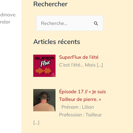
Rechercher
ndinave.
andar
Rechercher :
Articles récents
SuperFlux de l’été
C’est l’été… Mais
[…]
Épisode 17 // « Je suis
Tailleur de pierre. »
Prénom : Lilian
Profession : Tailleur
[…]