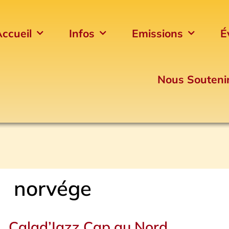
ccueil
Infos
Emissions
É
Nous Souteni
norvége
Calad’Jazz Cap au Nord