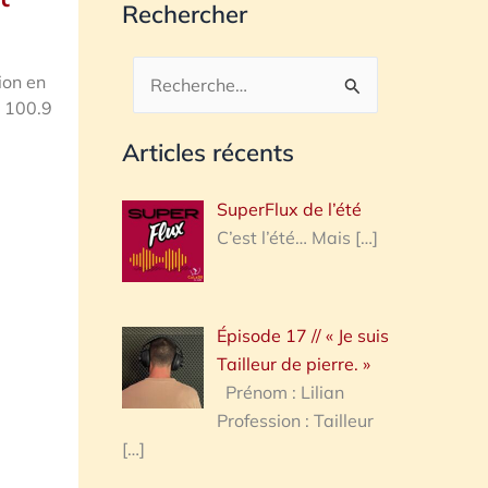
Rechercher
ion en
Rechercher :
E 100.9
Articles récents
SuperFlux de l’été
C’est l’été… Mais
[…]
Épisode 17 // « Je suis
Tailleur de pierre. »
Prénom : Lilian
Profession : Tailleur
[…]