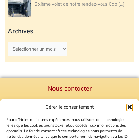
Sixième volet de notre rendez-vous Cap
[…]
Archives
Nous contacter
Politique de confidentialité
Gérer le consentement
Mentions Légales
Plan du site
Pour offrir les meilleures expériences, nous utilisons des technologies
telles que les cookies pour stocker et/ou accéder aux informations des
Gestion des Cookies
appareils. Le fait de consentir à ces technologies nous permettra de
traiter des données telles que le comportement de navigation ou les ID