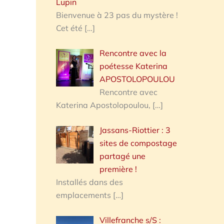
Lupin
Bienvenue à 23 pas du mystère !
Cet été
[…]
Rencontre avec la
poétesse Katerina
APOSTOLOPOULOU
Rencontre avec
Katerina Apostolopoulou,
[…]
Jassans-Riottier : 3
sites de compostage
partagé une
première !
Installés dans des
emplacements
[…]
Villefranche s/S :