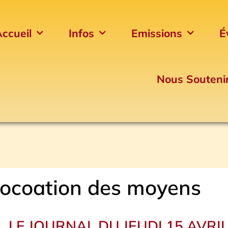
ccueil
Infos
Emissions
É
Nous Souteni
llocoation des moyens
LE JOURNAL DU JEUDI 15 AVRI