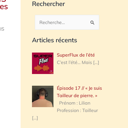
Rechercher
es
Rechercher :
IS
Articles récents
SuperFlux de l’été
C’est l’été… Mais
[…]
Épisode 17 // « Je suis
Tailleur de pierre. »
Prénom : Lilian
Profession : Tailleur
[…]