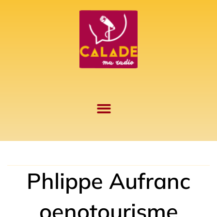
Aller
au
contenu
Phlippe Aufranc
oenotourisme