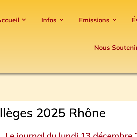
ccueil
Infos
Emissions
É
Nous Souteni
ollèges 2025 Rhône
Le journal du lundi 13 décembre