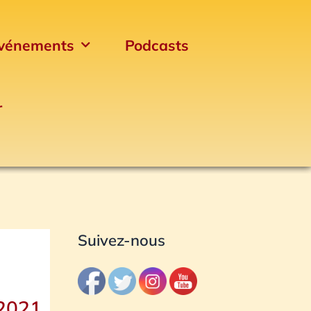
vénements
Podcasts
r
Archives
Suivez-nous
 2021