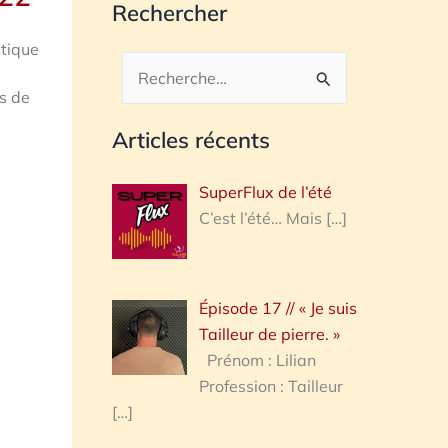
Rechercher
stique
Rechercher :
s de
Articles récents
SuperFlux de l’été
C’est l’été… Mais
[…]
Épisode 17 // « Je suis
Tailleur de pierre. »
Prénom : Lilian
Profession : Tailleur
[…]