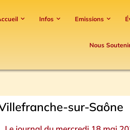
ccueil
Infos
Emissions
É
Nous Souteni
l Villefranche-sur-Saône
Le journal du mercredi 18 mai 2