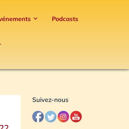
vénements
Podcasts
r
Archives
Suivez-nous
022