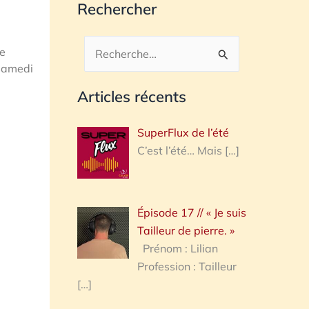
Rechercher
ée
Rechercher :
 samedi
Articles récents
SuperFlux de l’été
C’est l’été… Mais
[…]
Épisode 17 // « Je suis
Tailleur de pierre. »
Prénom : Lilian
Profession : Tailleur
[…]