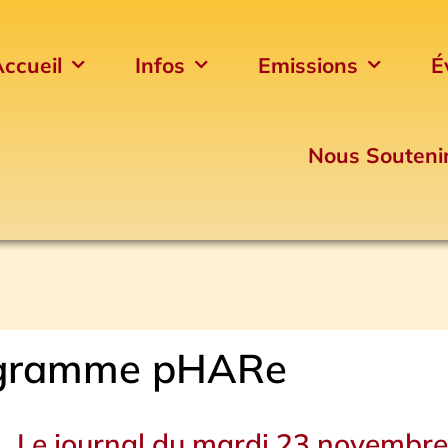
ccueil
Infos
Emissions
É
Nous Souteni
gramme pHARe
Le journal du mardi 23 novembr