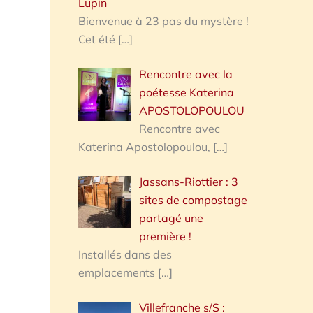
Lupin
Bienvenue à 23 pas du mystère !
Cet été
[…]
Rencontre avec la
poétesse Katerina
APOSTOLOPOULOU
Rencontre avec
Katerina Apostolopoulou,
[…]
Jassans-Riottier : 3
sites de compostage
partagé une
première !
Installés dans des
emplacements
[…]
Villefranche s/S :