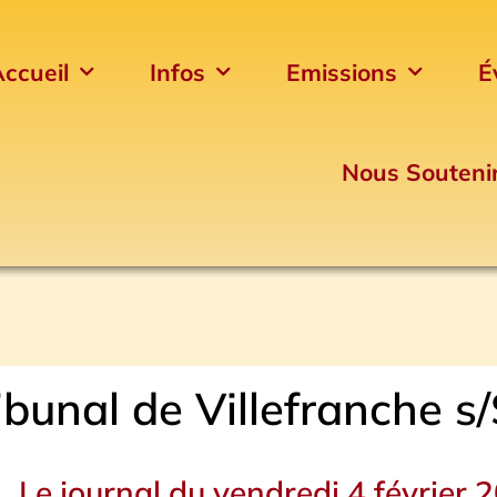
ccueil
Infos
Emissions
É
Nous Souteni
ibunal de Villefranche s
Le journal du vendredi 4 février 