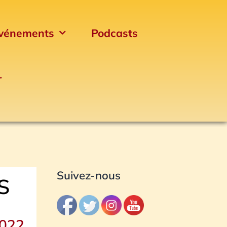
vénements
Podcasts
r
Archives
Suivez-nous
/S
2022