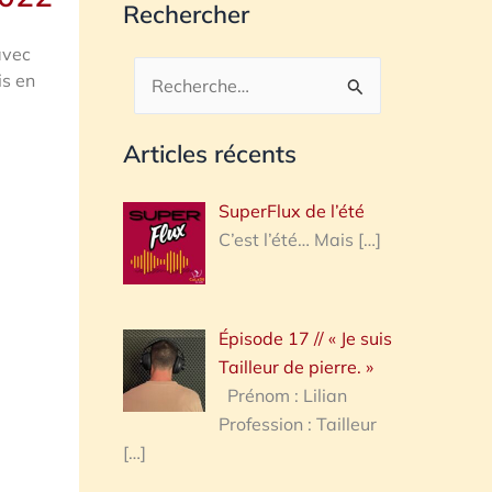
Rechercher
avec
is en
Rechercher :
Articles récents
SuperFlux de l’été
C’est l’été… Mais
[…]
Épisode 17 // « Je suis
Tailleur de pierre. »
Prénom : Lilian
Profession : Tailleur
[…]