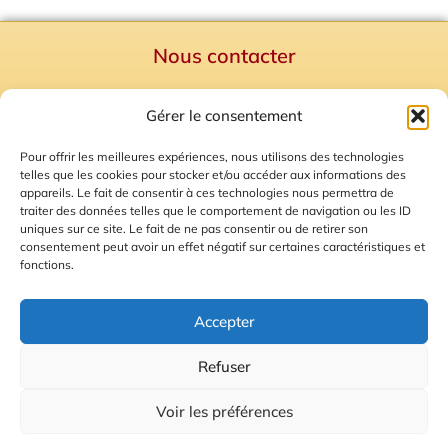
Nous contacter
Politique de confidentialité
Gérer le consentement
Mentions Légales
Plan du site
Pour offrir les meilleures expériences, nous utilisons des technologies
telles que les cookies pour stocker et/ou accéder aux informations des
Gestion des Cookies
appareils. Le fait de consentir à ces technologies nous permettra de
traiter des données telles que le comportement de navigation ou les ID
uniques sur ce site. Le fait de ne pas consentir ou de retirer son
consentement peut avoir un effet négatif sur certaines caractéristiques et
fonctions.
Accepter
Refuser
© 2026 Radio Calade
Voir les préférences
Ecoutez le direct