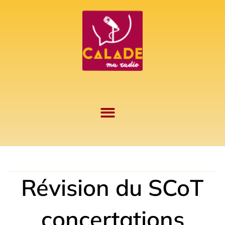
Aller
au
contenu
Révision du SCoT
concertations