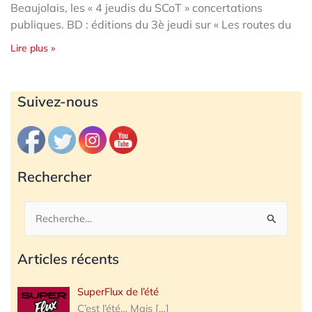
Beaujolais, les « 4 jeudis du SCoT » concertations
publiques. BD : éditions du 3è jeudi sur « Les routes du
Lire plus »
Archives
Suivez-nous
Rechercher
Rechercher :
Articles récents
SuperFlux de l’été
C’est l’été… Mais
[…]