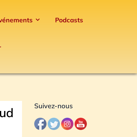
vénements
Podcasts
r
Archives
Suivez-nous
aud