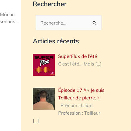
Rechercher
e Mâcon
issonnas-
Rechercher :
Articles récents
SuperFlux de l’été
C’est l’été… Mais
[…]
Épisode 17 // « Je suis
Tailleur de pierre. »
Prénom : Lilian
Profession : Tailleur
[…]