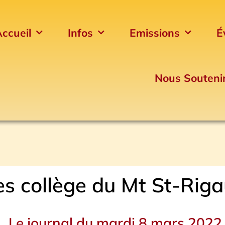
ccueil
Infos
Emissions
É
Nous Souteni
es collège du Mt St-Rig
Le journal du mardi 8 mars 2022