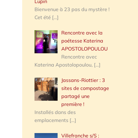
Lupin
Bienvenue à 23 pas du mystère !
Cet été
[…]
Rencontre avec la
poétesse Katerina
APOSTOLOPOULOU
Rencontre avec
Katerina Apostolopoulou,
[…]
Jassans-Riottier : 3
sites de compostage
partagé une
première !
Installés dans des
emplacements
[…]
Villefranche s/S :